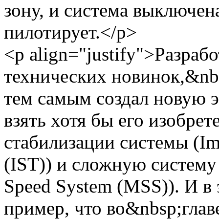
зону, и система выключена
пилотирует.</p>
<p align="justify">Разраб
технических новинок,&nb
тем самым создал новую э
взять хотя бы его изобре
стабилизации системы (Imp
(IST)) и сложную систему
Speed System (MSS)). И в
пример, что во&nbsp;глав