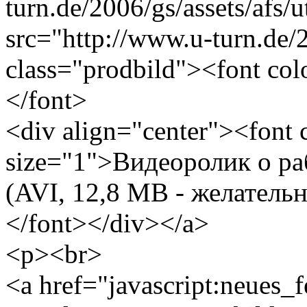
turn.de/2006/gs/assets/afs
src="http://www.u-turn.de/20
class="prodbild"><font co
</font>
<div align="center"><font
size="1">Видеоролик о р
(AVI, 12,8 MB - желатель
</font></div></a>
<p><br>
<a href="javascript:neues_f