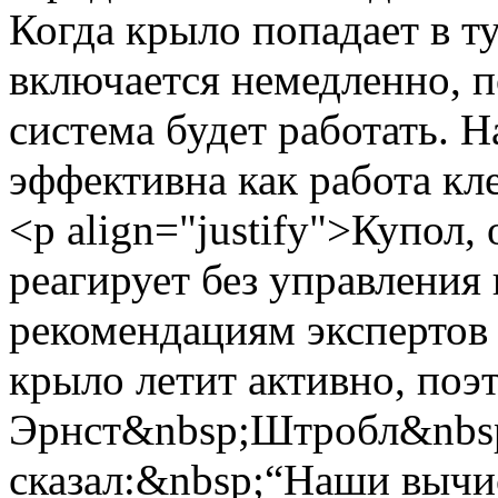
Когда крыло попадает в т
включается немедленно, п
система будет работать. 
эффективна как работа кл
<p align="justify">Купол
реагирует без управления
рекомендациям экспертов
крыло летит активно, поэ
Эрнст&nbsp;Штробл&nbsp
сказал:&nbsp;“Наши вычи