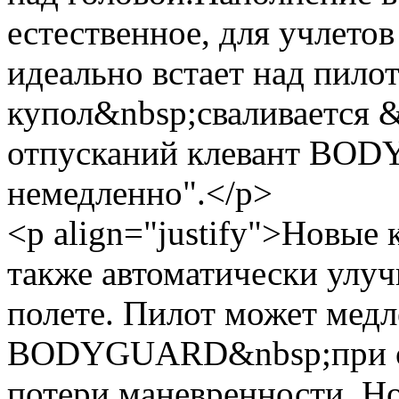
естественное, для учлето
идеально встает над пило
купол&nbsp;сваливается &
отпусканий клевант BO
немедленно".</p>
<p align="justify">Новые
также автоматически улу
полете. Пилот может мед
BODYGUARD&nbsp;при оче
потери маневренности. Н