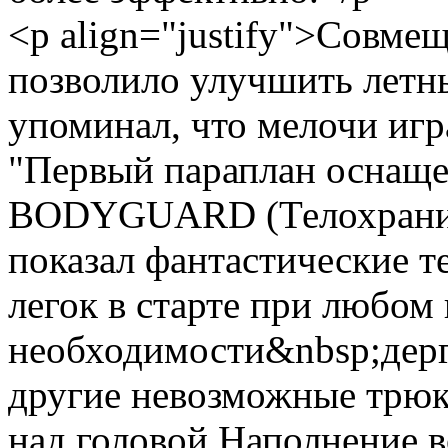
<p align="justify">Совме
позволило улучшить летны
упоминал, что мелочи игр
"Первый параплан оснаще
BODYGUARD (Телохраните
показал фантастические
легок в старте при любом 
необходимости&nbsp;дерг
другие невозможные трюк
над головой.Наполнение в