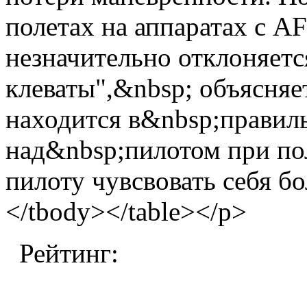
полетах на аппаратах с A
незначительно отклоняетс
клеваты",&nbsp; объясняе
находится в&nbsp;правил
над&nbsp;пилотом при пол
пилоту чувсвовать себя бо
</tbody></table></p>
Рейтинг: