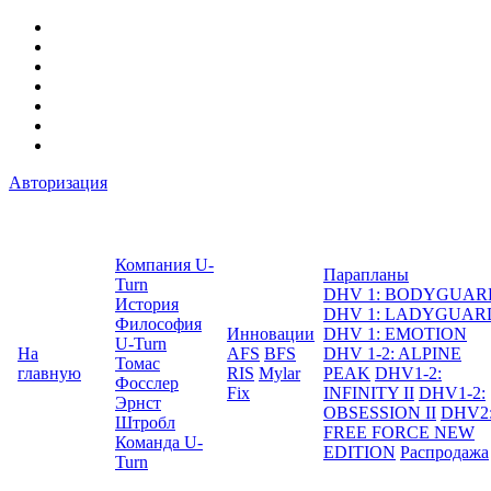
Авторизация
Компания U-
Парапланы
Turn
DHV 1: BODYGUAR
История
DHV 1: LADYGUAR
Философия
Инновации
DHV 1: EMOTION
U-Turn
На
AFS
BFS
DHV 1-2: ALPINE
Томас
главную
RIS
Mylar
PEAK
DHV1-2:
Фосслер
Fix
INFINITY II
DHV1-2:
Эрнст
OBSESSION II
DHV2
Штробл
FREE FORCE NEW
Команда U-
EDITION
Распродажа
Turn