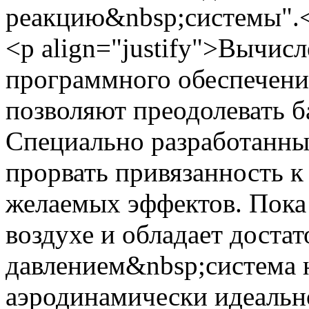
реакцию&nbsp;системы".
<p align="justify">Вычис
программного обеспечени
позволяют преодолевать б
Специально разработанны
прорвать привязанность к
желаемых эффектов. Пока
воздухе и обладает доста
давлением&nbsp;система н
аэродинамически идеальн