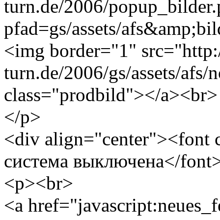
turn.de/2006/popup_bilder
pfad=gs/assets/afs&amp;bild
<img border="1" src="http
turn.de/2006/gs/assets/afs/
class="prodbild"></a><br>
</p>
<div align="center"><font
система выключена</font
<p><br>
<a href="javascript:neues_f