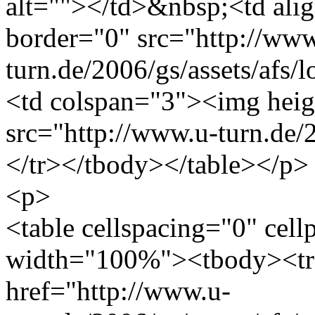
alt=""></td>&nbsp;<td ali
border="0" src="http://www
turn.de/2006/gs/assets/afs/
<td colspan="3"><img heig
src="http://www.u-turn.de/
</tr></tbody></table></p>
<p>
<table cellspacing="0" cel
width="100%"><tbody><tr
href="http://www.u-