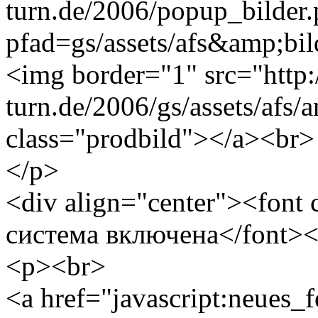
turn.de/2006/popup_bilder
pfad=gs/assets/afs&amp;bild
<img border="1" src="http
turn.de/2006/gs/assets/afs/
class="prodbild"></a><br>
</p>
<div align="center"><font
система включена</font><
<p><br>
<a href="javascript:neues_f