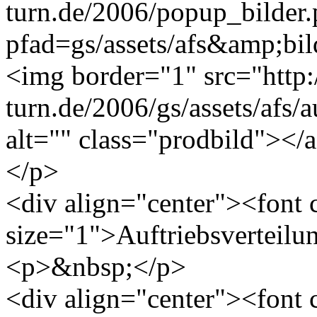
turn.de/2006/popup_bilder
pfad=gs/assets/afs&amp;bild
<img border="1" src="http
turn.de/2006/gs/assets/afs/a
alt="" class="prodbild"></
</p>
<div align="center"><font
size="1">Auftriebsverteilu
<p>&nbsp;</p>
<div align="center"><font