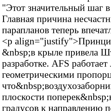
"Этот значительный шаг в
Главная причина несчастн
парапланов теперь впеча
<p align="justify">Принц
&nbsp;в крыле привела Ш
разработке. AFS работает
геометрическими пропорц
что&nbsp;воздухозаборник
плоскости поперек&nbsp;
градусов к направлению п