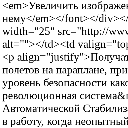
<em>Увеличить изображе
нему</em></font></div></
width="25" src="http://www
alt=""></td><td valign="to
<p align="justify">Получа
полетов на параплане, пр
уровень безопасности как
революционная система&
Автоматической Стабилиз
в работу, когда неопытны