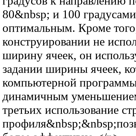
градусов к направлению п
80&nbsp; и 100 градусами
оптимальным. Кроме тог
конструировании не испо
ширину ячеек, он исполь
задании ширины ячеек, к
компьютерной программы.
динамичным уменьшением
третьих использование ст
профиля&nbsp;&nbsp;позв