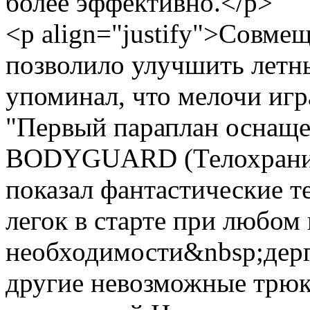
более эффективно.</p>
<p align="justify">Совме
позволило улучшить летны
упоминал, что мелочи игр
"Первый параплан оснаще
BODYGUARD (Телохраните
показал фантастические
легок в старте при любом 
необходимости&nbsp;дерг
другие невозможные трюк