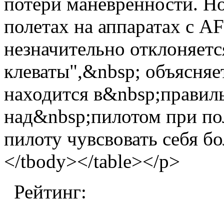
потери маневренности. Н
полетах на аппаратах с A
незначительно отклоняетс
клеваты",&nbsp; объясняе
находится в&nbsp;правил
над&nbsp;пилотом при пол
пилоту чувсвовать себя бо
</tbody></table></p>
Рейтинг: