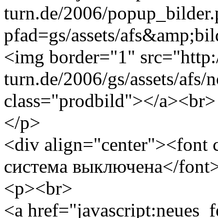
turn.de/2006/popup_bilder
pfad=gs/assets/afs&amp;bild
<img border="1" src="http
turn.de/2006/gs/assets/afs/
class="prodbild"></a><br>
</p>
<div align="center"><font
система выключена</font
<p><br>
<a href="javascript:neues_f