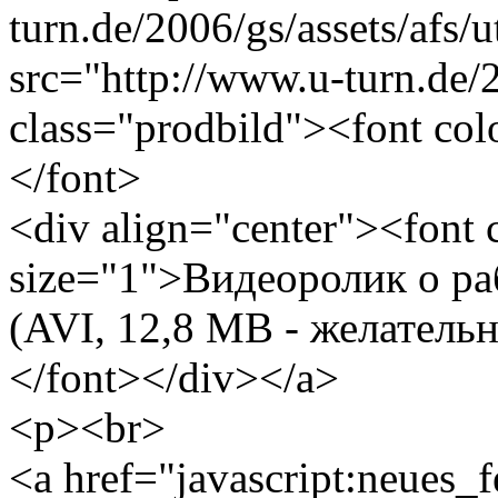
turn.de/2006/gs/assets/afs
src="http://www.u-turn.de/20
class="prodbild"><font co
</font>
<div align="center"><font
size="1">Видеоролик о р
(AVI, 12,8 MB - желатель
</font></div></a>
<p><br>
<a href="javascript:neues_f