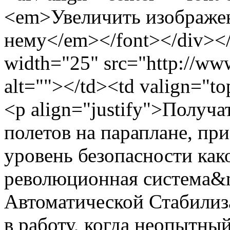
<em>Увеличить изображе
нему</em></font></div></
width="25" src="http://www
alt=""></td><td valign="to
<p align="justify">Получа
полетов на параплане, пр
уровень безопасности как
революционная система&
Автоматической Стабилиз
в работу, когда неопытны