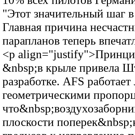
"Этот значительный шаг в
Главная причина несчастн
парапланов теперь впеча
<p align="justify">Принц
&nbsp;в крыле привела Ш
разработке. AFS работает
геометрическими пропорц
что&nbsp;воздухозаборник
плоскости поперек&nbsp;