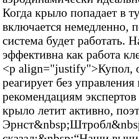
Когда крыло попадает в т
включается немедленно, п
система будет работать. 
эффективна как работа кл
<p align="justify">Купол
реагирует без управления
рекомендациям экспертов
крыло летит активно, поэ
Эрнст&nbsp;Штробл&nbsp
сказал:&nbsp;“Наши вычи