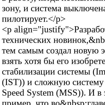
зону, и система выключена
пилотирует.</p>
<p align="justify">Разраб
технических новинок,&nb
тем самым создал новую э
взять хотя бы его изобре
стабилизации системы (Imp
(IST)) и сложную систему
Speed System (MSS)). И в
пример, что во&nbsp;глав