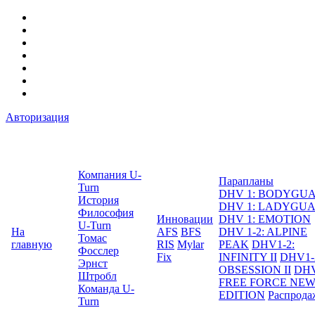
Авторизация
Компания U-
Парапланы
Turn
DHV 1: BODYGU
История
DHV 1: LADYGU
Философия
Инновации
DHV 1: EMOTION
U-Turn
На
AFS
BFS
DHV 1-2: ALPINE
Томас
главную
RIS
Mylar
PEAK
DHV1-2:
Фосслер
Fix
INFINITY II
DHV1-
Эрнст
OBSESSION II
DHV
Штробл
FREE FORCE NE
Команда U-
EDITION
Распрода
Turn