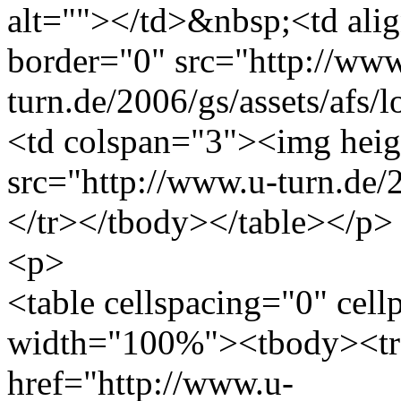
alt=""></td>&nbsp;<td ali
border="0" src="http://www
turn.de/2006/gs/assets/afs/
<td colspan="3"><img heig
src="http://www.u-turn.de/
</tr></tbody></table></p>
<p>
<table cellspacing="0" cel
width="100%"><tbody><tr
href="http://www.u-