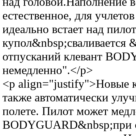
над головой.Наполнение в
естественное, для учлето
идеально встает над пило
купол&nbsp;сваливается &
отпусканий клевант BO
немедленно".</p>
<p align="justify">Новые
также автоматически улу
полете. Пилот может мед
BODYGUARD&nbsp;при оче