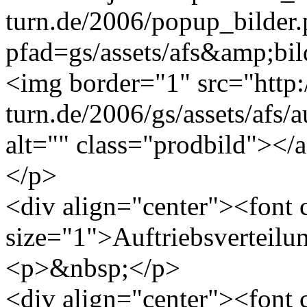
turn.de/2006/popup_bilder
pfad=gs/assets/afs&amp;bild
<img border="1" src="http
turn.de/2006/gs/assets/afs/a
alt="" class="prodbild"></
</p>
<div align="center"><font
size="1">Auftriebsverteilu
<p>&nbsp;</p>
<div align="center"><font