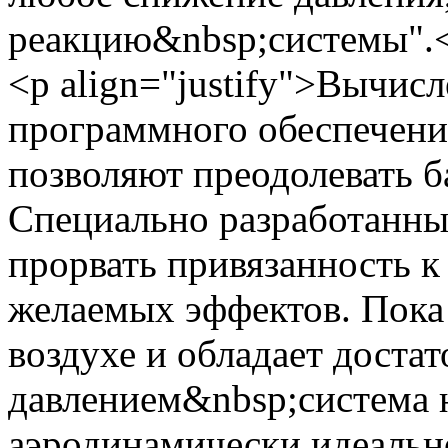
реакцию&nbsp;системы".
<p align="justify">Вычис
программного обеспечени
позволяют преодолевать б
Специально разработанны
прорвать привязанность к
желаемых эффектов. Пока
воздухе и обладает доста
давлением&nbsp;система н
аэродинамически идеальн