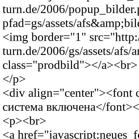
turn.de/2006/popup_bilder
pfad=gs/assets/afs&amp;bild
<img border="1" src="http
turn.de/2006/gs/assets/afs/
class="prodbild"></a><br>
</p>
<div align="center"><font
система включена</font><
<p><br>
<a href="javascript:neues_f