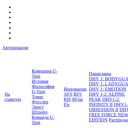
Авторизация
Компания U-
Парапланы
Turn
DHV 1: BODYGU
История
DHV 1: LADYGU
Философия
Инновации
DHV 1: EMOTION
U-Turn
На
AFS
BFS
DHV 1-2: ALPINE
Томас
главную
RIS
Mylar
PEAK
DHV1-2:
Фосслер
Fix
INFINITY II
DHV1-
Эрнст
OBSESSION II
DHV
Штробл
FREE FORCE NE
Команда U-
EDITION
Распрода
Turn