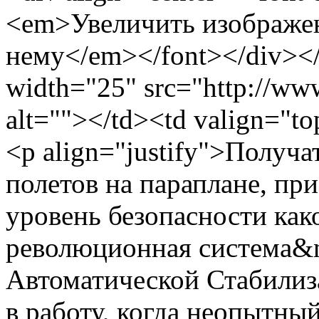
<em>Увеличить изображе
нему</em></font></div></
width="25" src="http://www
alt=""></td><td valign="to
<p align="justify">Получа
полетов на параплане, пр
уровень безопасности как
революционная система&
Автоматической Стабилиз
в работу, когда неопытны