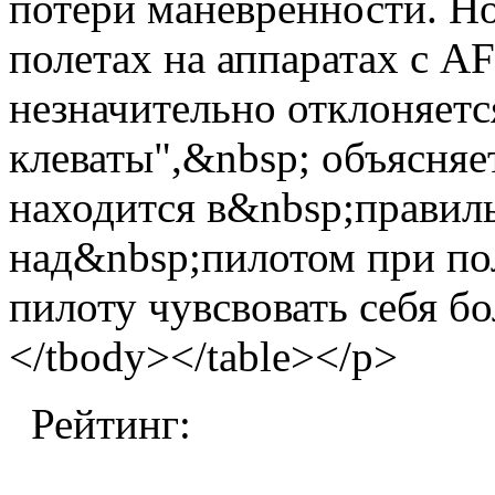
потери маневренности. Н
полетах на аппаратах с A
незначительно отклоняетс
клеваты",&nbsp; объясняе
находится в&nbsp;правил
над&nbsp;пилотом при пол
пилоту чувсвовать себя бо
</tbody></table></p>
Рейтинг: