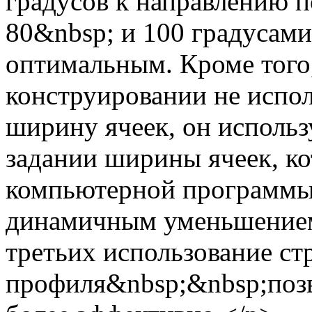
градусов к направлению п
80&nbsp; и 100 градусами
оптимальным. Кроме тог
конструировании не испо
ширину ячеек, он исполь
задании ширины ячеек, к
компьютерной программы.
динамичным уменьшением
третьих использование ст
профиля&nbsp;&nbsp;позв