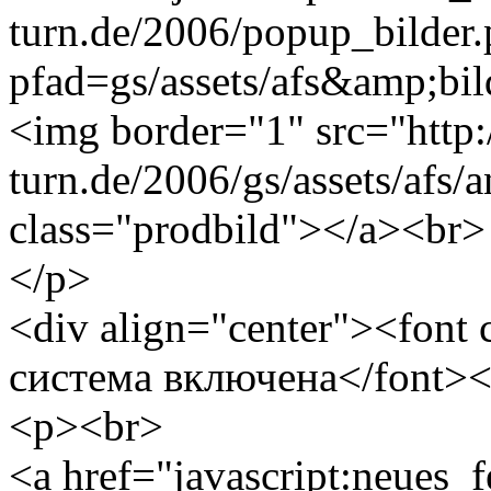
turn.de/2006/popup_bilder
pfad=gs/assets/afs&amp;bild
<img border="1" src="http
turn.de/2006/gs/assets/afs/
class="prodbild"></a><br>
</p>
<div align="center"><font
система включена</font><
<p><br>
<a href="javascript:neues_f