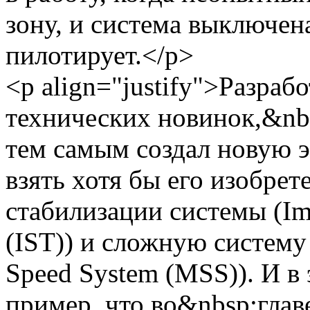
зону, и система выключена
пилотирует.</p>
<p align="justify">Разраб
технических новинок,&nb
тем самым создал новую э
взять хотя бы его изобре
стабилизации системы (Imp
(IST)) и сложную систему
Speed System (MSS)). И в
пример, что во&nbsp;глав