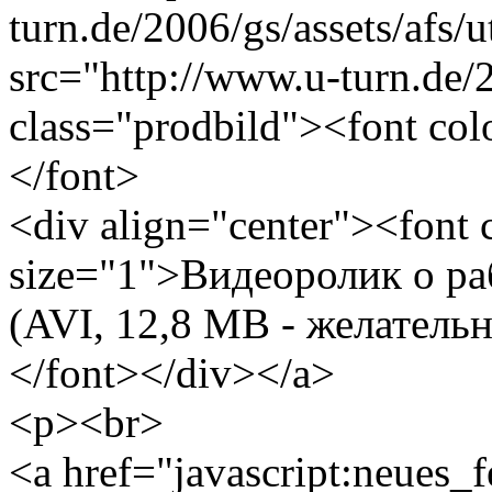
turn.de/2006/gs/assets/afs
src="http://www.u-turn.de/20
class="prodbild"><font co
</font>
<div align="center"><font
size="1">Видеоролик о р
(AVI, 12,8 MB - желатель
</font></div></a>
<p><br>
<a href="javascript:neues_f