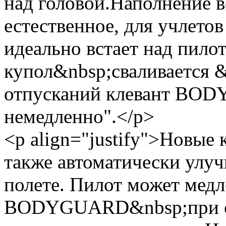
над головой.Наполнение в
естественное, для учлето
идеально встает над пило
купол&nbsp;сваливается &
отпусканий клевант BO
немедленно".</p>
<p align="justify">Новые
также автоматически улу
полете. Пилот может мед
BODYGUARD&nbsp;при оче