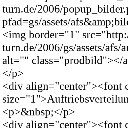
turn.de/2006/popup_bilder
pfad=gs/assets/afs&amp;bild
<img border="1" src="http
turn.de/2006/gs/assets/afs/a
alt="" class="prodbild"></
</p>
<div align="center"><font
size="1">Auftriebsverteilu
<p>&nbsp;</p>
<div align="center"><font