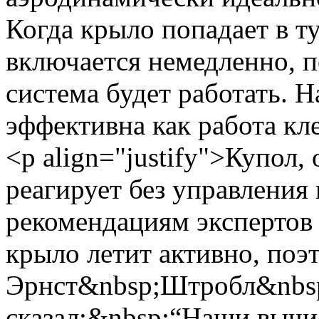
Когда крыло попадает в т
включается немедленно, п
система будет работать. 
эффективна как работа кл
<p align="justify">Купол
реагирует без управления
рекомендациям экспертов
крыло летит активно, поэ
Эрнст&nbsp;Штробл&nbsp
сказал:&nbsp;“Наши вычи