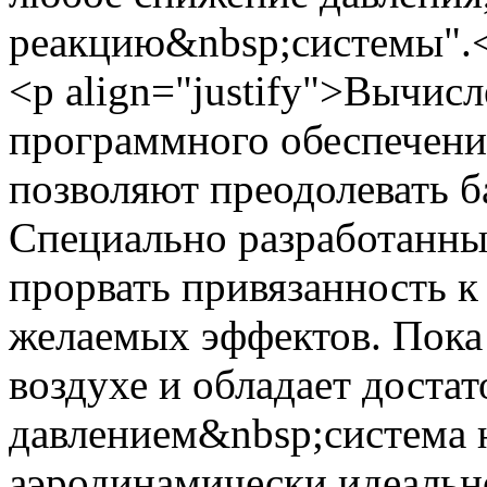
реакцию&nbsp;системы".
<p align="justify">Вычис
программного обеспечени
позволяют преодолевать б
Специально разработанны
прорвать привязанность к
желаемых эффектов. Пока
воздухе и обладает доста
давлением&nbsp;система н
аэродинамически идеальн