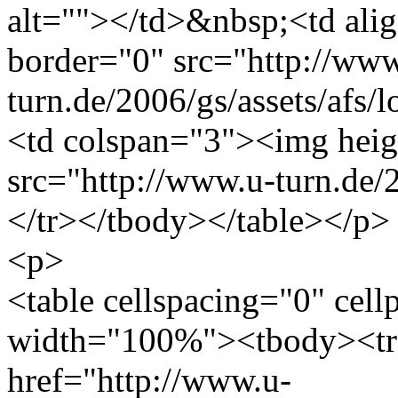
alt=""></td>&nbsp;<td ali
border="0" src="http://www
turn.de/2006/gs/assets/afs/
<td colspan="3"><img heig
src="http://www.u-turn.de/
</tr></tbody></table></p>
<p>
<table cellspacing="0" cel
width="100%"><tbody><tr
href="http://www.u-