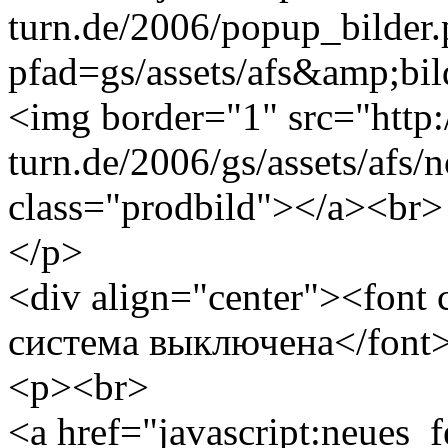
turn.de/2006/popup_bilder
pfad=gs/assets/afs&amp;bild
<img border="1" src="http
turn.de/2006/gs/assets/afs/
class="prodbild"></a><br>
</p>
<div align="center"><font
система выключена</font
<p><br>
<a href="javascript:neues_f