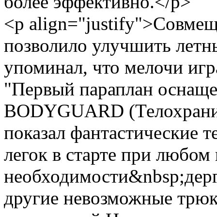
более эффективно.</p>
<p align="justify">Совме
позволило улучшить летны
упоминал, что мелочи игр
"Первый параплан оснаще
BODYGUARD (Телохраните
показал фантастические
легок в старте при любом 
необходимости&nbsp;дерг
другие невозможные трюк