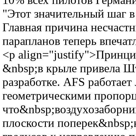
"Этот значительный шаг в
Главная причина несчастн
парапланов теперь впеча
<p align="justify">Принц
&nbsp;в крыле привела Ш
разработке. AFS работает
геометрическими пропорц
что&nbsp;воздухозаборник
плоскости поперек&nbsp;