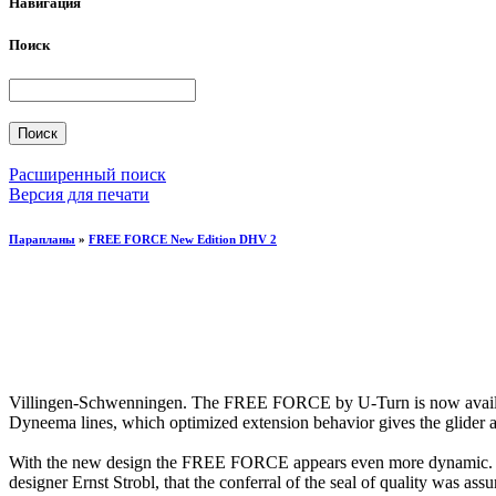
Навигация
Поиск
Расширенный поиск
Версия для печати
Парапланы
»
FREE FORCE New Edition DHV 2
Villingen-Schwenningen. The FREE FORCE by U-Turn is now available
Dyneema lines, which optimized extension behavior gives the glider an 
With the new design the FREE FORCE appears even more dynamic. The 
designer Ernst Strobl, that the conferral of the seal of quality was assu