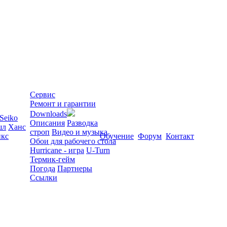
Сервис
Ремонт и гарантии
Downloads
Seiko
Описания
Разводка
шл
Ханс
строп
Видео и музыка
кс
Обучение
Форум
Контакт
Обои для рабочего стола
Hurricane - игра
U-Turn
Термик-гейм
Погода
Партнеры
Ссылки