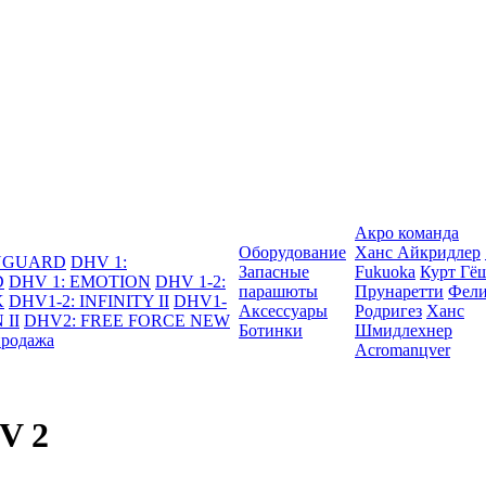
Акро команда
Оборудование
Ханс Айкридлер
DYGUARD
DHV 1:
Запасные
Fukuoka
Курт Гё
D
DHV 1: EMOTION
DHV 1-2:
парашюты
Прунаретти
Фели
K
DHV1-2: INFINITY II
DHV1-
Аксессуары
Родригез
Ханс
 II
DHV2: FREE FORCE NEW
Ботинки
Шмидлехнер
продажа
Acromanцver
V 2