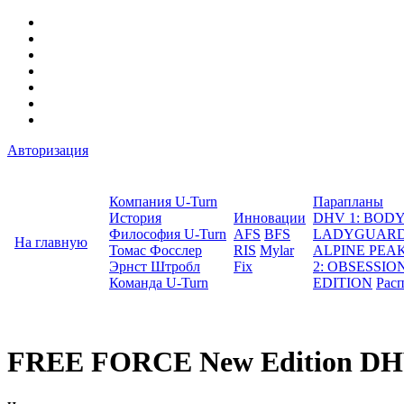
Авторизация
Компания U-Turn
Парапланы
История
Инновации
DHV 1: BO
Философия U-Turn
AFS
BFS
LADYGUAR
На главную
Томас Фосслер
RIS
Mylar
ALPINE PEA
Эрнст Штробл
Fix
2: OBSESSION
Команда U-Turn
EDITION
Рас
FREE FORCE New Edition DH