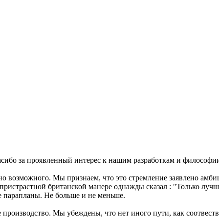
асибо за проявленный интерес к нашим разработкам и философии
 возможного. Мы признаем, что это стремление заявлено амбици
спристрастной британской манере однажды сказал : "Только луч
е парапланы. Не больше и не меньше.
 производство. Мы убеждены, что нет иного пути, как соотвест