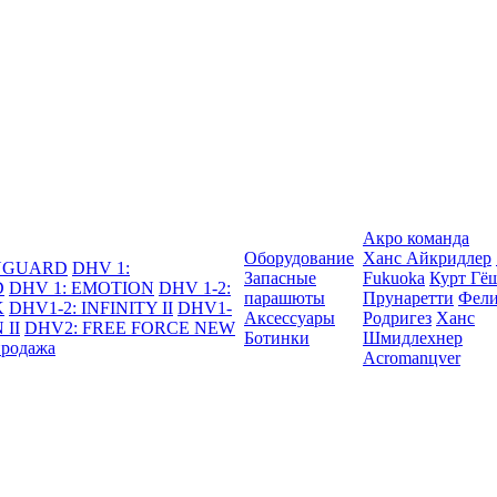
Акро команда
Оборудование
Ханс Айкридлер
DYGUARD
DHV 1:
Запасные
Fukuoka
Курт Гё
D
DHV 1: EMOTION
DHV 1-2:
парашюты
Прунаретти
Фели
K
DHV1-2: INFINITY II
DHV1-
Аксессуары
Родригез
Ханс
 II
DHV2: FREE FORCE NEW
Ботинки
Шмидлехнер
продажа
Acromanцver