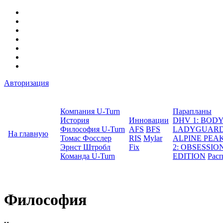
Авторизация
Компания U-Turn
Парапланы
История
Инновации
DHV 1: BO
Философия U-Turn
AFS
BFS
LADYGUAR
На главную
Томас Фосслер
RIS
Mylar
ALPINE PEA
Эрнст Штробл
Fix
2: OBSESSION
Команда U-Turn
EDITION
Рас
Философия