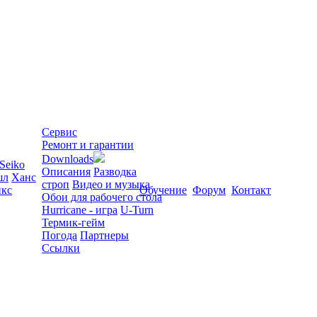
Сервис
Ремонт и гарантии
Downloads
Seiko
Описания
Разводка
шл
Ханс
строп
Видео и музыка
кс
Обучение
Форум
Контакт
Обои для рабочего стола
Hurricane - игра
U-Turn
Термик-гейм
Погода
Партнеры
Ссылки