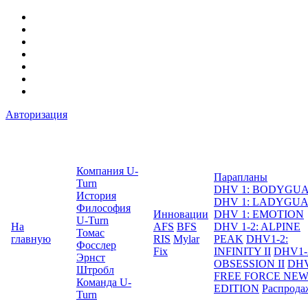
Авторизация
Компания U-
Парапланы
Turn
DHV 1: BODYGU
История
DHV 1: LADYGU
Философия
Инновации
DHV 1: EMOTION
U-Turn
На
AFS
BFS
DHV 1-2: ALPINE
Томас
главную
RIS
Mylar
PEAK
DHV1-2:
Фосслер
Fix
INFINITY II
DHV1-
Эрнст
OBSESSION II
DHV
Штробл
FREE FORCE NE
Команда U-
EDITION
Распрода
Turn