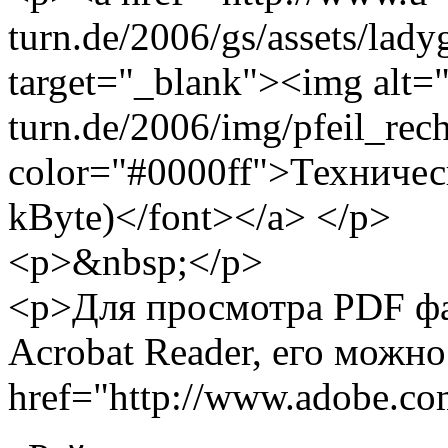
turn.de/2006/gs/assets/lad
target="_blank"><img alt="
turn.de/2006/img/pfeil_rec
color="#0000ff">Техничес
kByte)</font></a> </p>
<p>&nbsp;</p>
<p>Для просмотра PDF ф
Acrobat Reader, его можно
href="http://www.adobe.