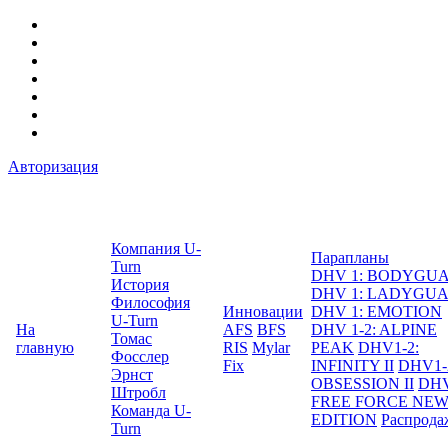
Авторизация
Компания U-
Парапланы
Turn
DHV 1: BODYGU
История
DHV 1: LADYGU
Философия
Инновации
DHV 1: EMOTION
U-Turn
На
AFS
BFS
DHV 1-2: ALPINE
Томас
главную
RIS
Mylar
PEAK
DHV1-2:
Фосслер
Fix
INFINITY II
DHV1-
Эрнст
OBSESSION II
DHV
Штробл
FREE FORCE NE
Команда U-
EDITION
Распрода
Turn