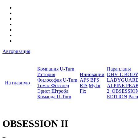
Авторизация
Компания U-Turn
Парапланы
История
Инновации
DHV 1: BO
Философия U-Turn
AFS
BFS
LADYGUAR
На главную
Томас Фосслер
RIS
Mylar
ALPINE PEA
Эрнст Штробл
Fix
2: OBSESSION
Команда U-Turn
EDITION
Рас
OBSESSION II