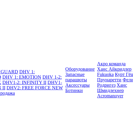
Акро команда
Оборудование
Ханс Айкридлер
DYGUARD
DHV 1:
Запасные
Fukuoka
Курт Гё
D
DHV 1: EMOTION
DHV 1-2:
парашюты
Прунаретти
Фели
K
DHV1-2: INFINITY II
DHV1-
Аксессуары
Родригез
Ханс
 II
DHV2: FREE FORCE NEW
Ботинки
Шмидлехнер
продажа
Acromanцver