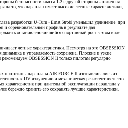
роны безопасности класса 1-2 с другой стороны - отличная
тря на то, что параплан имеет высокие летные характеристики,
лава разработки U-Turn - Ernst Strobl уменьшил удлинение, при
оп и соревновательный профиль в результате дал
родолжить остановленовившийся спортивный рост в этом виде
величивает летные характеристики. Несмотря на это OBSESSION
ая динамика и управляемость сохранена. Плоские и узкие
ы рекомендуем OBSESSION II только пилотам регулярно
ниях прототипы параплана AIR FORCE II изготавливались из
тентность к UV излучению и механическая резистентность это
ых характеристик при длительной эксплуатации параплана у
более бережно хранить его сохранять лучшие характеристики.