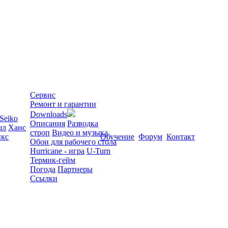
Сервис
Ремонт и гарантии
Downloads
Seiko
Описания
Разводка
шл
Ханс
строп
Видео и музыка
кс
Обучение
Форум
Контакт
Обои для рабочего стола
Hurricane - игра
U-Turn
Термик-гейм
Погода
Партнеры
Ссылки