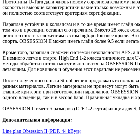
Прототипы U-Turn дали жизнь новому соревновательному пара
скорость и высокие характеристики какие только возможны в эт
он полностью соответствует критериям сертификации.
Параплан устойчив к коллапсам и в то же время имеет глайд ок
том,что в проекции оставил его прежним. Вместо 28 ячеек оста
резистентность к сложениям в этом high-perfomance крыле. Эт
спорта. OBSESSION II может иметь глайд более 9.5 если летат
Кроме того, параплан снабжен системой безопасности AFS, а 
II немного легче в старте. High End 1-2 класса типичного для
методы обработки потока могут выполнятся на OBSESSION II 
летающим. Для новичков и обучения этот параплан не рекомен
После полученного опыта Strobl решил продолжать использоват
разных материалов. Легкие материалы не принесут могут быть
главные критерии при изготовлении парапланов. OBSESSION II
одного владельца, так и в second hand. Правильная укладка и 
OBSESSION II имеет 5 размеров (LTF 1-2 сертификация для S,
Дополнительная информация:
Line plan Obsession II (PDF, 44 kByte)