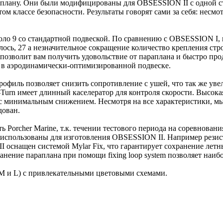
плану. Они были модифицированы для OBSESSION II с одной сто
ом классе безопасности. Результаты говорят сами за себя: несмо
оло 9 со стандартной подвеской. По сравнению с OBSESSION I, г
лось, 27 a незначительное сокращение количество крепления стр
о позволит вам получить удовольствие от параплана и быстро п
ь в аэродинамически-оптимизированной подвеске.
профиль позволяет снизить сопротивление с ушей, что так же у
 U-Turn имеет длинный каселератор для контроля скорости. Высок
с минимальным снижением. Несмотря на все характеристики, м
дован.
ь Porcher Marine, т.к. течении тестового периода на соревнова
 использованы для изготовления OBSESSION II. Например резис
 оснащен системой Mylar Fix, что гарантирует сохранение летн
хранение параплана при помощи fixing loop system позволяет наи
 M и L) с привлекательными цветовыми схемами.