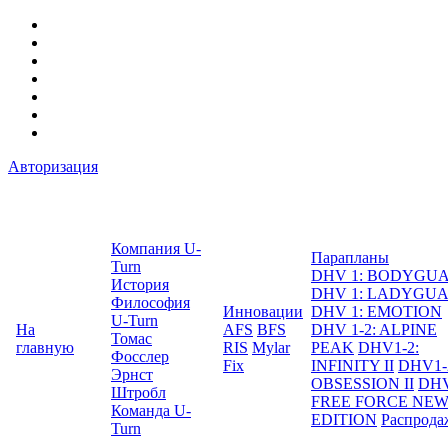
Авторизация
Компания U-
Парапланы
Turn
DHV 1: BODYGU
История
DHV 1: LADYGU
Философия
Инновации
DHV 1: EMOTION
U-Turn
На
AFS
BFS
DHV 1-2: ALPINE
Томас
главную
RIS
Mylar
PEAK
DHV1-2:
Фосслер
Fix
INFINITY II
DHV1-
Эрнст
OBSESSION II
DHV
Штробл
FREE FORCE NE
Команда U-
EDITION
Распрода
Turn